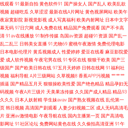
线观看
91最新自拍
黄色软件91
国产操女人
国产乱人
欧美乱欲
视频
超碰吃瓜
久草涩涩
最新在线A片网址
黄色视屏网站
欧美午
夜寂寞影院
新视觉影视
成人写真福利
欧美内射网址
日本中文字
幕无码
97日穴网
成人免费在线
精品国产免费观看
国产不卡高
清
91av在线播放
91制作传媒
岛国av资源
超碰91资源
国产乱一
乱二乱三
日韩美女直播
91尤物69
蜜桃午夜激情
免费伦理电影
日本电影伦理片
黄瓜视频成人
性爱婷婷
爱豆在线看
麻豆影院爱
爱
成人软件视频
午夜宅男在线
91专区在线
狠狠干欧美
国产三
级国产
国产欧美日韩在线
97五月天婷婷
日韩在线网
91福利社
视频
福利导航
A片三级网站
久草视频8
香蕉APP污视频
艹艹艹
插逼
国产精品五月天
狠狠操欧美性爱
国产绝色精品
精品孕妇无
码视频
午夜A片三级片
天美果冻传媒
久久国产成人精品
精品93
久久久
日本人妖射精
学生妹avav
国产熟女视频在线
乱伦第一
页
韩日视频
高清国产剧观看
人妻少妇视频二区
成人无码高清毛
片
亚洲av激情电影
午夜导航在线
国内主播第一页
国产高清电
影网址
91社区论坛
免费网站黄色在线
久久偷拍高清亚洲
91午