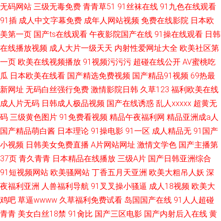
无码网站
三级无毒免费
青青草51
91丝袜在线
91九色在线观看
91插
成人中文字幕免费
成年人网站视频
免费在线影院
日本欧
美第一页
国产ts在线观看
午夜影院国产在线
91操在线观看
日韩
在线播放视频
成人大片一级天天
内射性爱网址大全
欧美社区第
一页
欧美在线视频播放
91视频污污污
超碰在线公开
AV蜜桃吃
瓜
日本欧美在线看
国产精选免费视频
国产精品91视频
69热最
新网址
无码白丝强行免费
激情影院日韩
久草123
福利欧美在线
成人片无码
日韩成人极品视频
国产在线诱惑
乱人xxxxx
超黄无
码
三级黄色图片
91免费看视频
精品午夜福利网
精品亚洲成a人
国产精品萌白酱
日本理论
91操电影
91一区
成人精品无
91国产
小视频
日韩美女免费直播
A片网站网址
激情文学色
国产主播第
37页
青久青青
日本精品在线播放
三级A片
国产日韩亚洲综合
91短视频网站
欧美骚网站
丁香五月天亚洲
欧美大粗吊人妖
深
夜福利亚洲
人兽福利导航
91叉叉操小骚逼
成人18视频
欧美大
鸡吧
草逼wwww
久草福利免费试看
岛国国产在线
91人人超碰
青青
美女白丝18禁
91肏比
国产三区电影
国产内射后入在线
黄