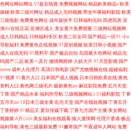
色网址网站网址
97超在线视
免费视频网站
精品欧美精品v
欧美
操碰
欧美二级片网址
精品成人无码视频
男女午夜福利影院
欧美
三级电影
免费黄色网址
成年版快手
日韩福利无码
四虎四房
亚
洲AV在线豆花
亚洲区成人
美女黄片免费观看
三级网站视频网
成人日韩精品
日韩福利专区
欧美二区女同
国产精品一区91
小x
导航福利
免费黄色在线视频
91原创视频
欧美日韩小视频
国产
成人在线无码
91黑料不
国产极品自拍
岛国最大色网站
精品无
码国产二品
欧美一及片
激情网婷婷
人妖大片
91天堂影视
国产
www
成年人伦理片
高清日韩电影
国产尤物视频在线
超碰福利
97视屏
91看片入口
日本国产成人视频
日本日韩欧美在线
黄色
资料入口
黄色网三级毛片
最新黄色av
麻豆影院免费
五月天堂
丁香
国产精品水多
福利所导航
三级视频网站J
51福利影院
丁香
五月天av
18日本三级全黄
乱伦天堂
国产在线短视频
丁香五月
丁香婷婷
91精品又
爱豆传媒下载
丁香九月国产主播
美女网站
视频黄
A片com
美女福利在线观看
狼人激情网
伦理片香港
极品
福利导航
黄色三级最新免费
91嫩草国产
午夜成年人网站
免费