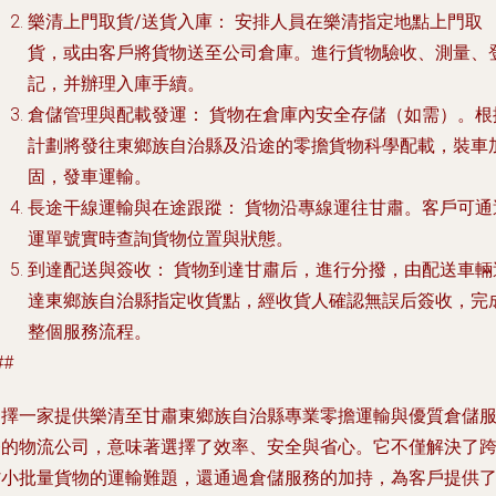
樂清上門取貨/送貨入庫：
安排人員在樂清指定地點上門取
貨，或由客戶將貨物送至公司倉庫。進行貨物驗收、測量、
記，并辦理入庫手續。
倉儲管理與配載發運：
貨物在倉庫內安全存儲（如需）。根
計劃將發往東鄉族自治縣及沿途的零擔貨物科學配載，裝車
固，發車運輸。
長途干線運輸與在途跟蹤：
貨物沿專線運往甘肅。客戶可通
運單號實時查詢貨物位置與狀態。
到達配送與簽收：
貨物到達甘肅后，進行分撥，由配送車輛
達東鄉族自治縣指定收貨點，經收貨人確認無誤后簽收，完
整個服務流程。
##
選擇一家提供樂清至甘肅東鄉族自治縣專業零擔運輸與優質倉儲
務的物流公司，意味著選擇了
效率、安全與省心
。它不僅解決了
省小批量貨物的運輸難題，還通過倉儲服務的加持，為客戶提供