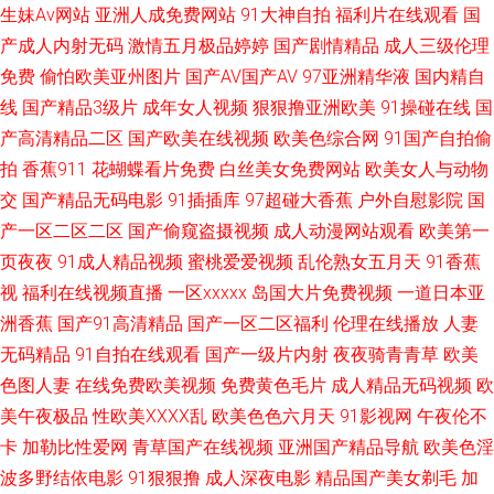
生妹Av网站
亚洲人成免费网站
91大神自拍
福利片在线观看
国
网站片网站 国产熟女自拍 欧日色网 超碰神马精品 青青网站 深夜精品福利导
产成人内射无码
激情五月极品婷婷
国产剧情精品
成人三级伦理
免费
偷怕欧美亚州图片
国产AV国产AV
97亚洲精华液
国内精自
航 91次元 AV操逼网 东京热无毛片 久久福利网 51福利社 91在线视频福利 欧
线
国产精品3级片
成年女人视频
狠狠撸亚洲欧美
91操碰在线
国
美日韩色人阁 免费mv观看入口 在线黄色网 91免费在线看 国产精品草草91
产高清精品二区
国产欧美在线视频
欧美色综合网
91国产自拍偷
拍
香蕉911
花蝴蝶看片免费
白丝美女免费网站
欧美女人与动物
女同网站黄 丝袜性爱影片 91视频综合区 国产系列中文 国产同事高潮视频 超
交
国产精品无码电影
91插插库
97超碰大香蕉
户外自慰影院
国
产一区二区二区
国产偷窥盗摄视频
成人动漫网站观看
欧美第一
碰网址 肏屄无码日韩 超碰人人艹 韩国精品一区 欧美色图2P 香蕉网站 91蝌
页夜夜
91成人精品视频
蜜桃爱爱视频
乱伦熟女五月天
91香蕉
视
福利在线视频直播
一区xxxxx
岛国大片免费视频
一道日本亚
蚪色情 超碰人人上人人摸 黄色中文字幕 人人摸人人换 午夜男人网 一区二区
洲香蕉
国产91高清精品
国产一区二区福利
伦理在线播放
人妻
无码精品
91自拍在线观看
国产一级片内射
夜夜骑青青草
欧美
国产自拍 a欧美性爱 国产三级视频 男人av资源在线 三级三级久久香港 在线
色图人妻
在线免费欧美视频
免费黄色毛片
成人精品无码视频
欧
导航AV AV网站入 福利影院导航 美女涩涩网站 日韩色站导航 亚洲伦理自拍
美午夜极品
性欧美ⅩⅩⅩⅩ乱
欧美色色六月天
91影视网
午夜伦不
卡
加勒比性爱网
青草国产在线视频
亚洲国产精品导航
欧美色淫
91爱国国产精品 超碰碰97 激情影院海角 美女在线91 91呦呦 国产A级性交片
波多野结依电影
91狠狠撸
成人深夜电影
精品国产美女剃毛
加