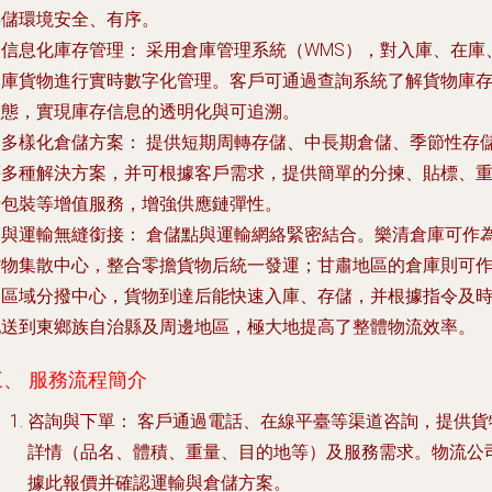
存儲環境安全、有序。
.
信息化庫存管理：
采用倉庫管理系統（WMS），對入庫、在庫
出庫貨物進行實時數字化管理。客戶可通過查詢系統了解貨物庫
狀態，實現庫存信息的透明化與可追溯。
.
多樣化倉儲方案：
提供短期周轉存儲、中長期倉儲、季節性存
等多種解決方案，并可根據客戶需求，提供簡單的分揀、貼標、
新包裝等增值服務，增強供應鏈彈性。
.
與運輸無縫銜接：
倉儲點與運輸網絡緊密結合。樂清倉庫可作
貨物集散中心，整合零擔貨物后統一發運；甘肅地區的倉庫則可
為區域分撥中心，貨物到達后能快速入庫、存儲，并根據指令及
配送到東鄉族自治縣及周邊地區，極大地提高了整體物流效率。
三、 服務流程簡介
咨詢與下單：
客戶通過電話、在線平臺等渠道咨詢，提供貨
詳情（品名、體積、重量、目的地等）及服務需求。物流公
據此報價并確認運輸與倉儲方案。