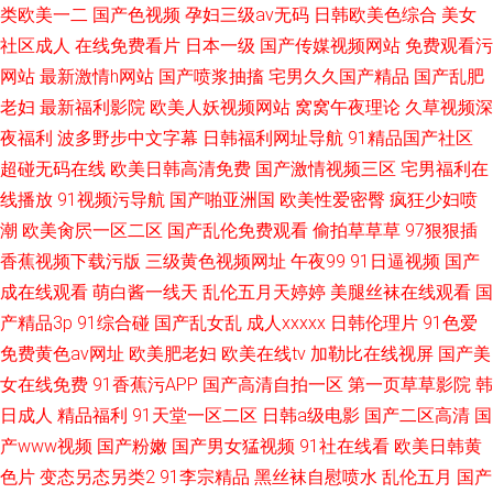
类欧美一二
国产色视频
孕妇三级av无码
日韩欧美色综合
美女
社区成人
在线免费看片
日本一级
国产传媒视频网站
免费观看污
网站
最新激情h网站
国产喷浆抽搐
宅男久久国产精品
国产乱肥
老妇
最新福利影院
欧美人妖视频网站
窝窝午夜理论
久草视频深
夜福利
波多野步中文字幕
日韩福利网址导航
91精品国产社区
超碰无码在线
欧美日韩高清免费
国产激情视频三区
宅男福利在
线播放
91视频污导航
国产啪亚洲国
欧美性爱密臀
疯狂少妇喷
潮
欧美肏屄一区二区
国产乱伦免费观看
偷拍草草草
97狠狠插
香蕉视频下载污版
三级黄色视频网址
午夜99
91日逼视频
国产
成在线观看
萌白酱一线天
乱伦五月天婷婷
美腿丝袜在线观看
国
产精品3p
91综合碰
国产乱女乱
成人xxxxx
日韩伦理片
91色爱
免费黄色av网址
欧美肥老妇
欧美在线tv
加勒比在线视屏
国产美
女在线免费
91香蕉污APP
国产高清自拍一区
第一页草草影院
韩
日成人
精品福利
91天堂一区二区
日韩a级电影
国产二区高清
国
产www视频
国产粉嫩
国产男女猛视频
91社在线看
欧美日韩黄
色片
变态另态另类2
91李宗精品
黑丝袜自慰喷水
乱伦五月
国产