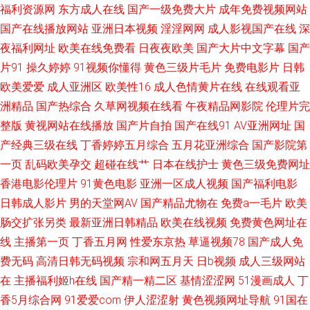
福利资源网
东方成人在线
国产一级免费大片
成年免费视频网站
com 浮力草草黄色 欧美操逼熟妇 亚洲性色图 俺去也99 欧美色色网 91国摸
国产在线播放网站
亚洲日本视频
淫淫网网
成人影视国产在线
深
夜福利网址
欧美在线免费看
日夜夜欧美
国产大片中文字幕
国产
国产ts片网址 欧美性爱va专区 91工厂 久草福利免费 香蕉影剧院 白丝91在线
片91
操久婷婷
91视频你懂得
黄色三级片毛片
免费电影片
日韩
欧美爱爱
成人亚洲区
欧美性16
成人色情黄片在线
在线观看亚
久久精品成人黄色 深夜释放在线播放 超碰欧美 蜜桃视频在线播放 香蕉视频
洲精品
国产热综合
久草网视频在线看
午夜精品网影院
伦理片完
整版
黄视网站在线播放
国产片自拍
国产在线91
AV亚洲网址
国
免费下载 韩国操逼视频 天天干精品 草莓视频入口 欧美成人草草影视 亚洲性
产经典三级在线
丁香婷婷五月综合
五月花亚洲综合
国产影院第
交综合网 白丝高潮玩哭 极品性感91白丝 天天色图片 97超碰免费人妻 日本
一页
乱码欧美孕交
超碰在线艹
日本在线护士
黄色三级免费网址
香港电影伦理片
91黄色电影
亚洲一区成人视频
国产福利电影
A∨中文字幕 www青青三级 精东成人短视频 日韩中文娱乐网 www日本 巨乳
日韩成人影片
男的天堂网AV
国产精品尤物在
免费a一毛片
欧美
肠交扩张另类
最新亚洲日韩精品
欧美在线视频
免费黄色网址在
黑丝美女 午夜久久影视 韩国无码黄色 色色日韩 成人在线ab 天天肏逼网
线
主播第一页
丁香五月网
性爱东京热
草逼视频78
国产成人免
费无码
高清日韩无码视频
宗和网五月天
日b视频
成人三级网站
在
主播福利姬h在线
国产精一精二区
基情涩涩网
51漫画成人
丁
香5月综合网
91爱爱com
伊人涩涩射
黄色视频网址导航
91国在