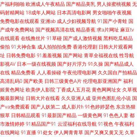
产福利啪啪
欧洲成人午夜精品
国产精品美乳
男人操蜜桃视频
无
综合 欧美成人网片 91色se 久久青草线蕉国产 91蜜桃日韩 东京热网页版 日
码射精网站
18成年人网站
日本高清电影网
男女啪啪午夜视频
免费电影在线观看
亚洲ab
成人少妇视频导航
91国产小青蛙
国
本加勒比av 91草莓 超碰无码av 久草福利视频蜜桃 伪娘AV天堂 国产成人超碰
产成年免费网站
国产视频高清在线
精品香蕉
求a片网址
麻豆tv
在线观看
在线撸丝片
91草碰
国产成人激情视频
黑料吃瓜精品
97 日韩欧美国产一区 91探花传媒 浮力影院AV 成人黄色电影院 色色资源先
偷拍
91大神合集
成人拍拍拍免费
香港伦理剧
日韩大片观看网
址
日韩免费电影
91羞羞视频
国产网站
青草全福视在线
性导航
锋影音 91一区二区 国产美女在线播放 亚洲色情传媒电影 国产9在线播放 亚
影视AV
日本一级在线视频
国产好片浮力
91久操
国产精品成人
洲拍拍 老司机制服丝袜 91视频播放地址 韩国日逼无码 三级国产字幕 91次元
在线
精品免费看
人人看操碰
午夜伦理电影网
久久国自产拍精品
高清乱码0
国产欧美
日韩三级黄色A片
伦理电影亚洲国产
福利
网页人口 亚洲无码东方AV 日本AⅤ在线 俺去也官网 精品一二三专区 在线不
姬黄色网址
欧美伊人影院
丁香成人五月花
黄色网网址女
久草视
频最新网址
日韩大片在线看
久久亚洲人成
亚州色图乱伦小说
国
卡AⅤ 后入丝袜大屁股 日逼无码视频 91传媒蜜桃 岛国成人网 欧美人妻自慰
产va免费观看
国产人妖第二
成人影片h
91色婷婷瑟色
东京热狠
狠草
日韩精品观看
91最新国产精品
一级黄色网
91色色人妻
都
91永久 免费看a的网址 足交AV 国产精品欧美二区 欧美色中色5 在线导航福
市激情婷婷
91精品国产91
云涩福利在线导航
91视色
午夜福利
利AV 东京热无码影院 狼友性福 四虎久热91 97亚洲涩 麻豆传媒吴梦梦 尤物
在线网站
91直播
91处女
伊人网青青草
国产又爽又黄又无
久草