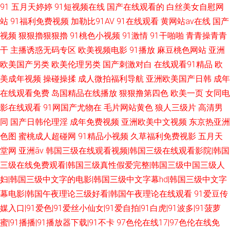
91
五月天婷婷
91短视频在线
国产在线观看的
白丝美女自慰网
站
91福利免费视频
加勒比91AV
91在线观看
黄网站av在线
国产
视频
狠狠擼狠狠擼
91桃色小视频
91激情
91干啪啪
青青操青青
干
主播诱惑无码专区
欧美视频电影
91播放
麻豆桃色网站
亚洲
欧美国产另类
欧美伦理另类
国产刺激对白
在线观看91精品
欧
美成年视频
操碰操揉
成人微拍福利导航
亚洲欧美国产日韩
成年
在线观看免费
岛国精品在线播放
狠狠撸第四色
欧美一页
女同电
影在线观看
91网国产尤物在
毛片网站黄色
狼人三级片
高清男
同
国产日韩伦理淫
成年免费视频
亚洲欧美中文视频
东京热亚洲
色图
蜜桃成人超碰网
91精品小视频
久草福利免费视影
五月天
堂网
亚洲āv
韩国三级在线观看视频|韩国三级在线观看影院|韩国
三级在线免费观看|韩国三级真性假爱完整|韩国三级中国三级人
妇|韩国三级中文字的电影|韩国三级中文字幕hd|韩国三级中文字
幕电影|韩国午夜理论三级好看|韩国午夜理论在线观看
91爱豆传
媒入口|91爱色|91爱丝小仙女|91爱自拍|91白虎|91波多|91菠萝
蜜|91播播|91播放器下载|91不卡
97色伦在线17|97色伦在线免