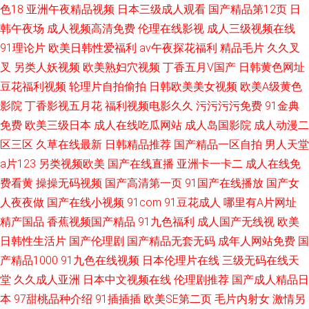
色18
亚洲午夜精品视频
日本三级成人观看
国产精品第12页
日
韩午夜场
成人视频高清免费
伦理在线影视
成人三级视频在线
91理论片
欧美日韩性爱福利
av午夜探花福利
精品毛片
久久叉
叉
另类人妖视频
欧美熟妇穴视频
丁香五月V国产
日韩黄色网址
豆花福利视频
轮理片自拍偷拍
日韩欧美美女视频
欧美A级黄色
影院
丁香影视五月花
福利视频电影久久
污污污污免费
91金典
免费
欧美三级日本
成人在线吃瓜网站
成人岛国影院
成人动漫二
区三区
久草在线最新
日韩精品推荐
国产精品一区自拍
男人天堂
a片123
另类视频欧美
国产在线直播
亚洲卡一卡二
成人在线免
费看黄
操操无码视频
国产高清第一页
91国产在线播放
国产女
人夜夜做
国产在线小视频
91com
91豆花成人
哪里有A片网址
精产国品
香蕉视频国产精品
91九色福利
成人国产无线视
欧美
日韩性生活片
国产伦理剧
国产精品无套无码
成年人网站免费
国
产精品1000
91九色在线视频
日本伦理片在线
三级无码在线天
堂
久久成人亚洲
日本中文视频在线
伦理剧推荐
国产成人精品日
本
97甜桃品种介绍
91插插插
欧美SE第二页
毛片内射女
激情另