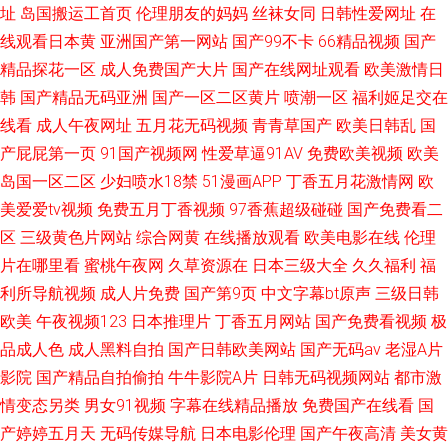
址
岛国搬运工首页
伦理朋友的妈妈
丝袜女同
日韩性爱网址
在
线观看日本黄
亚洲国产第一网站
国产99不卡
66精品视频
国产
精品探花一区
成人免费国产大片
国产在线网址观看
欧美激情日
韩
国产精品无码亚洲
国产一区二区黄片
喷潮一区
福利姬足交在
线看
成人午夜网址
五月花无码视频
青青草国产
欧美日韩乱
国
产屁屁第一页
91国产视频网
性爱草逼91AV
免费欧美视频
欧美
岛国一区二区
少妇喷水18禁
51漫画APP
丁香五月花激情网
欧
美爱爱tv视频
免费五月丁香视频
97香蕉超级碰碰
国产免费看二
区
三级黄色片网站
综合网黄
在线播放观看
欧美电影在线
伦理
片在哪里看
蜜桃午夜网
久草资源在
日本三级大全
久久福利
福
利所导航视频
成人片免费
国产第9页
中文字幕bt原声
三级日韩
欧美
午夜视频123
日本推理片
丁香五月网站
国产免费看视频
极
品成人色
成人黑料自拍
国产日韩欧美网站
国产无码av
老湿A片
影院
国产精品自拍偷拍
牛牛影院A片
日韩无码视频网站
都市激
情变态另类
男女91视频
字幕在线精品播放
免费国产在线看
国
产婷婷五月天
无码传媒导航
日本电影伦理
国产午夜高清
美女黄