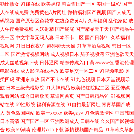
勒比熟女
91碰在线
欧美裸模
萌白酱国产一区
美国一级AV
国产
狼友激情综合 色色影院 黄色中文视频 日本视频网页 丝袜美腿噜噜 在线观看
人在线成免费
免费黄色A片网址
微拍福利国产视频
国产人成无
码视频
国产原创区色花堂
在线免费黄A片
久草福利
乱伦家庭
成
伦理 大香蕉久久综合 玖玖麻豆 狠狠久久 福利社一区 成人天堂 97色色综合
人午夜免费视频
人妖射精
国产屁屁
国产精品天干天
国产精品午
夜一区
中文字幕无码人妻
日本不卡二区
国产日韩91
久草福利
网 91a视频在线 亚洲色色狼456 国产一级视频 日本丝袜足交 在线观看91视
视频网
91日日夜夜91
超碰碰天天操
91草草酒店视频
韩日一区
频 91影音 福利姬极品导航 九九热精品 伪娘人妖中文网址 91日操 成人sss网
二区
国产激情视频网站
成人视频日本
茄子视频污
亚洲色欲天天
成人丝瓜视频下载
日韩逼网
精东传媒入口
黄wwww色
香港伦理
站 九九热草逼视频 欧美日韩一级棒 亚洲涩涩免费 变态另类电影av 黄色
电影在线
成人影院在线播放
欧美足交一区二区
91视频电影
另
类四虎
亚洲东京热
国产不卡在线
91九色视频
日本天堂视频导
91app 麻豆插插插 瑟瑟视频网站 91国内大片 丁香五月手机综合 51私拍 欧
航
日本三级光棍影院
91大神精品
欧美怡红院院二区
爱豆传媒
观看网站
综合日韩欧美
草逼网首页
国产日韩精品91
91视频网
美在线免费18 天天色天天狼 av性爱在线观看 国产中出在线观看 老司机副利
站在线
69性影院
福利资源在线
91自拍最新网址
青青草国产成
院 亚洲国产迷奸Aⅴ 亚洲老湿机 天堂中文在线资源 日本无码三极 日韩干操av
人
黄色岛国网站
欧美一xxxxx
欧美gayv
91色情激情网
中国韩国
日本高清
国产国产一区
亚洲欧洲成人
日韩在线
久久国产影视综
欧美操B 黄色视频网站链接 囯产精品久久 超碰福利电影 福利社av 中文字幕
合
欧美69潮喷
伦理片app下载
激情视频国产精品
91草莓久草超