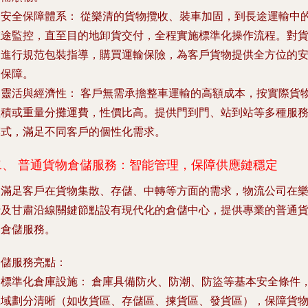
.
安全保障體系：
從樂清的貨物攬收、裝車加固，到長途運輸中
在途監控，直至目的地卸貨交付，全程實施標準化操作流程。對
物進行規范包裝指導，購買運輸保險，為客戶貨物提供全方位的
全保障。
.
靈活與經濟性：
客戶無需承擔整車運輸的高額成本，按實際貨
體積或重量分攤運費，性價比高。提供門到門、站到站等多種服
模式，滿足不同客戶的個性化需求。
二、 普通貨物倉儲服務：智能管理，保障供應鏈穩定
為滿足客戶在貨物集散、存儲、中轉等方面的需求，物流公司在
清及甘肅沿線關鍵節點設有現代化的倉儲中心，提供專業的普通
物倉儲服務。
倉儲服務亮點：
.
標準化倉庫設施：
倉庫具備防火、防潮、防盜等基本安全條件
區域劃分清晰（如收貨區、存儲區、揀貨區、發貨區），保障貨