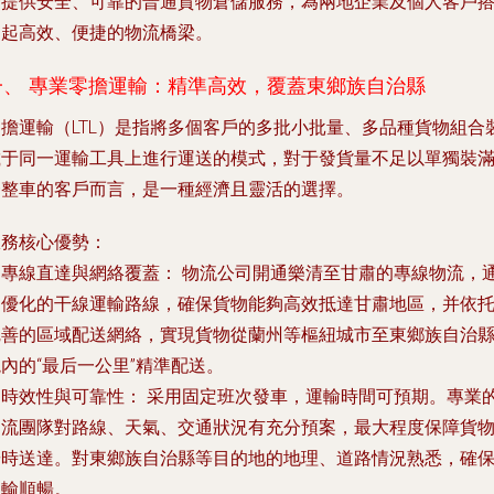
套提供安全、可靠的普通貨物倉儲服務，為兩地企業及個人客戶
建起高效、便捷的物流橋梁。
一、 專業零擔運輸：精準高效，覆蓋東鄉族自治縣
零擔運輸（LTL）是指將多個客戶的多批小批量、多品種貨物組合
載于同一運輸工具上進行運送的模式，對于發貨量不足以單獨裝
一整車的客戶而言，是一種經濟且靈活的選擇。
服務核心優勢：
.
專線直達與網絡覆蓋：
物流公司開通樂清至甘肅的專線物流，
過優化的干線運輸路線，確保貨物能夠高效抵達甘肅地區，并依
完善的區域配送網絡，實現貨物從蘭州等樞紐城市至東鄉族自治
內的“最后一公里”精準配送。
.
時效性與可靠性：
采用固定班次發車，運輸時間可預期。專業
物流團隊對路線、天氣、交通狀況有充分預案，最大程度保障貨
按時送達。對東鄉族自治縣等目的地的地理、道路情況熟悉，確
運輸順暢。