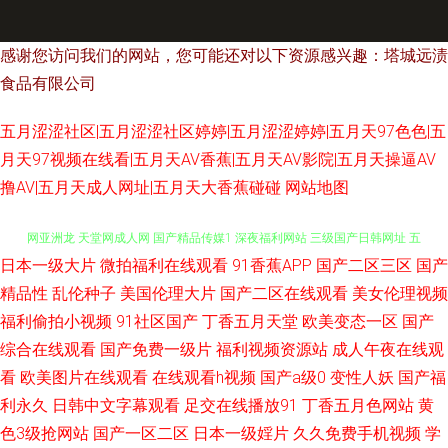
感谢您访问我们的网站，您可能还对以下资源感兴趣：塔城远渍
食品有限公司
五月涩涩社区|五月涩涩社区婷婷|五月涩涩婷婷|五月天97色色|五
月天97视频在线看|五月天AV香蕉|五月天AV影院|五月天操逼AV
撸AV|五月天成人网址|五月天大香蕉碰碰
网站地图
日本一级大片
微拍福利在线观看
91香蕉APP
国产二区三区
国产
无码专区伦理三级 久热中文字幕 青青草成人社区 亚洲九1 91足交网站 蜜桃
精品性
乱伦种子
美国伦理大片
国产二区在线观看
美女伦理视频
福利偷拍小视频
91社区国产
丁香五月天堂
欧美变态一区
国产
网亚洲龙 天堂网成人网 国产精品传媒1 深夜福利网站 三级国产日韩网址 五
综合在线观看
国产免费一级片
福利视频资源站
成人午夜在线观
月花导航 伊人老司机大香蕉 国语对白精品 男女上床视频 欧美丝袜婷婷 色色
看
欧美图片在线观看
在线观看h视频
国产a级0
变性人妖
国产福
利永久
日韩中文字幕观看
足交在线播放91
丁香五月色网站
黄
撸大妈 人妖群交乱交 91看片 国产嫩草影院久久 日本A√视频 午夜伦理av 91
色3级抢网站
国产一区二区
日本一级婬片
久久免费手机视频
学