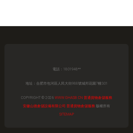
電話：1801948**
地址：合肥市包河區人民大街988號城邦花園7幢301
COPYRIGHT © 2026
WWW.GHASB.CN
普通貨物倉儲服務
安徽山德倉儲設備有限公司
普通貨物倉儲服務
版權所有
SITEMAP