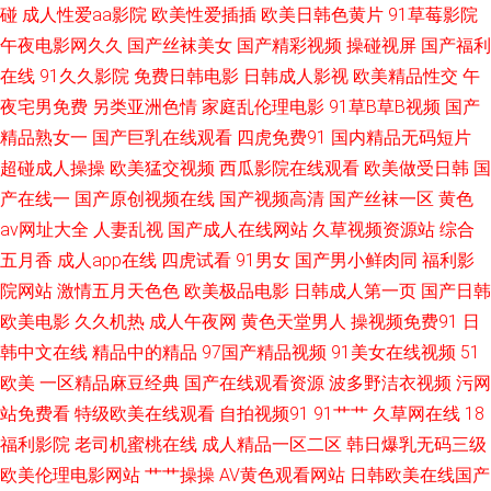
碰
成人性爱aa影院
欧美性爱插插
欧美日韩色黄片
91草莓影院
三级伦理 超碰人干 精品豆花福利 欧美性交一二三区 亚洲人成看片网址 99TV
午夜电影网久久
国产丝袜美女
国产精彩视频
操碰视屏
国产福利
在线
91久久影院
免费日韩电影
日韩成人影视
欧美精品性交
午
污黄 福利微拍在线导航 精品国产9199 日韩A级电影 91传谋免费 超碰99人人
夜宅男免费
另类亚洲色情
家庭乱伦理电影
91草B草B视频
国产
精品熟女一
国产巨乳在线观看
四虎免费91
国内精品无码短片
乐 黄色免费链接 欧美不卡交配视频 午夜福利9 91中文国产视频 国产福利网
超碰成人操操
欧美猛交视频
西瓜影院在线观看
欧美做受日韩
国
站 久草精品国产系列 日韩一级精品 69av视频播放 www瑟瑟 国产一页 欧美
产在线一
国产原创视频在线
国产视频高清
国产丝袜一区
黄色
av网址大全
人妻乱视
国产成人在线网站
久草视频资源站
综合
极限扩肛 亚洲一区在线 肏屄新片 国产日日爱 青娱乐91超碰 综合色色综合
五月香
成人app在线
四虎试看
91男女
国产男小鲜肉同
福利影
院网站
激情五月天色色
欧美极品电影
日韩成人第一页
国产日韩
国产国产 男人天堂网AV 三级片小说五月天 中文字幕黄色 97久草超碰 麻豆快
欧美电影
久久机热
成人午夜网
黄色天堂男人
操视频免费91
日
韩中文在线
精品中的精品
97国产精品视频
91美女在线视频
51
播影院 亚洲小说网 欧美实操视频 亚洲无码五区 草莓视频18 黄色三级片yyc
欧美
一区精品麻豆经典
国产在线观看资源
波多野洁衣视频
污网
站免费看
特级欧美在线观看
自拍视频91
91艹艹
久草网在线
18
欧洲性爱网 午夜福利AV网站 91社在线电影 精品精久久 日本女人日叉网站 伊
福利影院
老司机蜜桃在线
成人精品一区二区
韩日爆乳无码三级
人黄色视频 超碰人人123 免费亚洲精品色片 亚洲综合日韩在线 av成人资源
欧美伦理电影网站
艹艹操操
AV黄色观看网站
日韩欧美在线国产