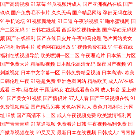
国产高清视频
91草莓
丝瓜视频污成人
国产亚洲视品在线
国产
玖玖
国产免费毛不卡片
久久无码
国产精品网络
孕妇无码在线
91手机论坛
91视频新地址
91日逼
午夜啪视频
91啪水蜜桃网
国
产二区无码
91日韩在线观看
西瓜影院视频全集
国产孕妇无码视
频
国产在线福利
国产在线日皮片
午夜神马伦理
毛片网站美女
AV福利激情毛片
黄色网在线播放
91视频免费在线
91午夜在线
福利在线视频导航
欧美喷潮一区二区
午夜理论片
日本第二片区
国产免费大片
精品呦视频
日本乱伦高清无码
深夜国产视频
91
刺激视频
日本中文字幕一区
日韩免费精品视频
日本高清v
欧美
日韩伦理午夜
91碰超免费
亚洲色图网站
精品欧美
成人AV在线
观看
日本a级在线
干露脸熟女
在线观看黄色网
成人抖音
爰上碰
91
国产美女91视频
国产情侣片
97人人看
国产三级视频在线
91
免费视频精品
国产精品另类
黄色AV网站人
黄色91福利社
污网
址18禁
国产高清不卡二区
成人午夜视频免费
欧美激情福利网
国产青青青草
91草逼视频
免费看片日韩
午夜视频福利免费
国
产嫩草视频在线
69叉叉叉
最新日本在线视频
日韩成人a
青青操