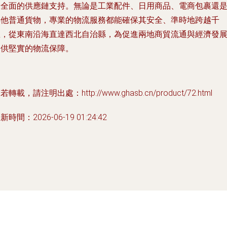
更全面的供應鏈支持。無論是工業配件、日用商品、電商包裹還
其他普通貨物，專業的物流服務都能確保其安全、準時地跨越千
里，從東南沿海直達西北自治縣，為促進兩地商貿流通與經濟發
提供堅實的物流保障。
若轉載，請注明出處：http://www.ghasb.cn/product/72.html
新時間：2026-06-19 01:24:42