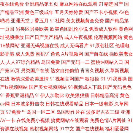
夜在线免费
亚洲精品第五页
麻豆网站在线观看
91精选国产
国
产精品亚洲
黄色三级成年
五月天婷婷爱
国产不卡小视频
AV色
哟哟
亚洲天堂丁香五月
91社网
美女视频黄全免费
国产精品第
一页国
另类区另类欧美
欧美色图乱伦小说
免费成人软件
黄色网
址视频播放
国产日产美产精品
成人午夜视频
伦理视频网站
黄色
18禁网站
亚洲无码视频在线
成人无码看片
91原创社区
伦理电
影香港
成人免费
蜜桃91色色
A片视频网
国产自在线
操欧美老女
人
人人97综合精品
岛国免费
国产无码一二
蜜桃tv网站入口
国
产第66页
另类国产在线
熟女自拍偷拍
青青久视频
久草新视频
在线
激情深爱欧美激情
91视频官网国产
狠狠操-91
91我要操
国
产ts视频网站
国产美女视频网站
91视频成人下载
国产无码色色
91香蕉亚洲精品
91伊人加勒比
欧美狠狠插
日韩精品高清
黄色
av网
日本波多野吉衣
日韩在线观看精品
日本一级电影
久草网
页
97免费艹
岛国一区二区
岛国动作片在
波多野吉衣三级
亚洲
AV一卡
在线免费小视频
搞黄网站在线观看
免费色情A片网扯
91
资源在线视频
蜜桃视频网站
91中文
国产在线视频
福利爱爱网